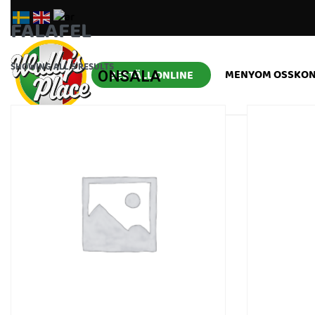
FALAFEL
SHOWING ALL 5 RESULTS
MENY
OM OSS
KON
ONSALA
BESTÄLL ONLINE