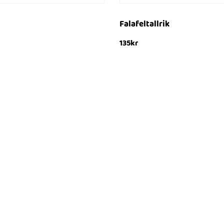
Falafeltallrik
135
kr
ukorg
Lägg till i varukorg
SNABBTITT
SNABBTITT