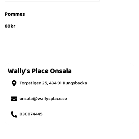
Pommes
60
kr
Lägg till i varukorg
SNABBTITT
Wally's Place Onsala
Torpstigen 25, 434 91 Kungsbacka
onsala@wallysplace.se
030074445