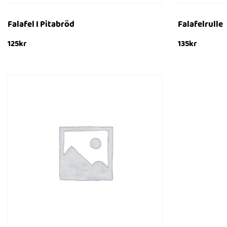
Falafel I Pitabröd
Falafelrulle
125
kr
135
kr
Lägg till i varukorg
Lägg till i var
SNABBTITT