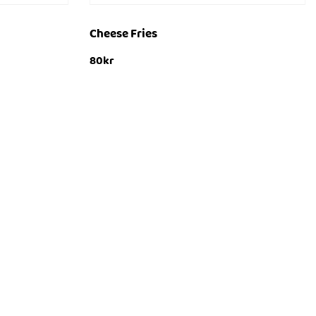
Cheese Fries
80
kr
Lägg till i varukorg
SNABBTITT