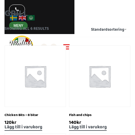
GRILL
MENY
SHOWING ALL 6 RESULTS
Standardsortering
ONSALA
Chicken Bits – 8 bitar
Fish and chips
120
kr
140
kr
Lägg till i varukorg
Lägg till i varukorg