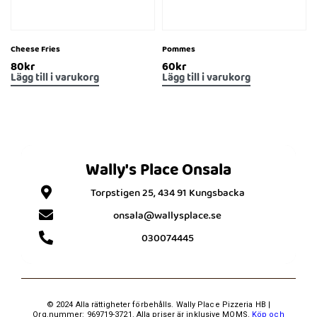
Cheese Fries
Pommes
80
kr
60
kr
Lägg till i varukorg
Lägg till i varukorg
Wally's Place Onsala
Torpstigen 25, 434 91 Kungsbacka
onsala@wallysplace.se
030074445
© 2024 Alla rättigheter förbehålls. Wally Place Pizzeria HB |
Org.nummer: 969719-3721. Alla priser är inklusive MOMS.
Köp och